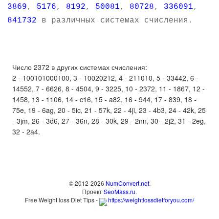
3869
,
5176
,
8192
,
50081
,
80728
,
336091
,
841732
в различных системах счисления.
Число 2372 в других системах счисления:
2 - 100101000100, 3 - 10020212, 4 - 211010, 5 - 33442, 6 -
14552, 7 - 6626, 8 - 4504, 9 - 3225, 10 - 2372, 11 - 1867, 12 -
1458, 13 - 1106, 14 - c16, 15 - a82, 16 - 944, 17 - 839, 18 -
75e, 19 - 6ag, 20 - 5ic, 21 - 57k, 22 - 4ji, 23 - 4b3, 24 - 42k, 25
- 3jm, 26 - 3d6, 27 - 36n, 28 - 30k, 29 - 2nn, 30 - 2j2, 31 - 2eg,
32 - 2a4.
© 2012-2026
NumConvert.net
.
Проект
SeoMass.ru
.
Free Weight loss Diet Tips -
https://weightlossdietforyou.com/