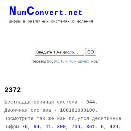
N
C
um
onvert.net
Цифры в различных системах счисления
Перевод
2-х
,
8-х
,
10-х
,
16-х
,
других
чисел
2372
Шестнадцатеричная система -
944
.
Двоичная система -
100101000100
.
Посмотрите так же как пишутся десятичные
цифры
75
,
94
,
41
,
800
,
734
,
361
,
5
,
424
,