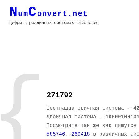
N
C
um
onvert.net
Цифры в различных системах счисления
{
271792
Шестнадцатеричная система -
4
Двоичная система -
1000010010
Посмотрите так же как пишутся
585746
,
260418
в различных сис