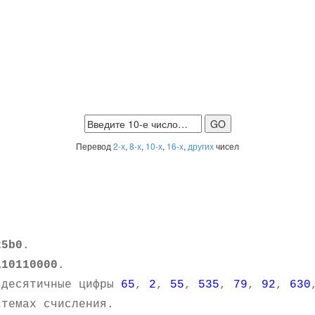
Перевод
2-х
,
8-х
,
10-х
,
16-х
,
других
чисел
25b0
.
110110000
.
 десятичные цифры
65
,
2
,
55
,
535
,
79
,
92
,
630
темах счисления.