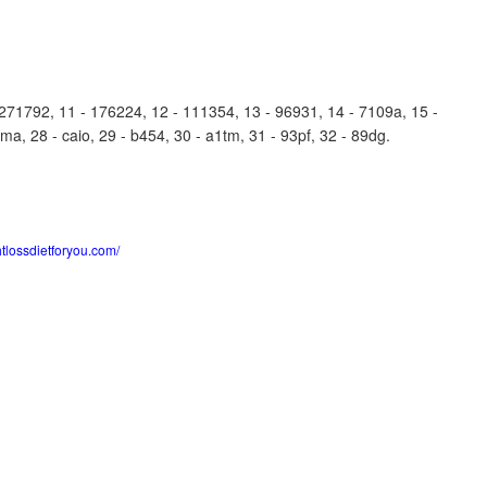
71792, 11 - 176224, 12 - 111354, 13 - 96931, 14 - 7109a, 15 -
lma, 28 - caio, 29 - b454, 30 - a1tm, 31 - 93pf, 32 - 89dg.
htlossdietforyou.com/