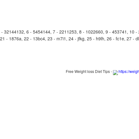
32144132, 6 - 5454144, 7 - 2211253, 8 - 1022660, 9 - 453741, 10 - 2
1 - 1876a, 22 - 13bc4, 23 - m7i1, 24 - jfkg, 25 - h9lh, 26 - fc1e, 27 - d
Free Weight loss Diet Tips -
https://weig