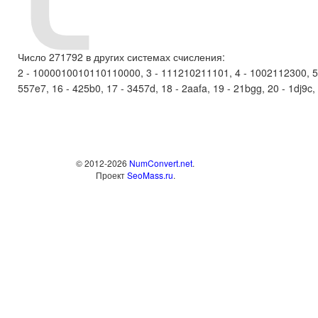
Число 271792 в других системах счисления:
2 - 1000010010110110000, 3 - 111210211101, 4 - 1002112300, 5 - 
557e7, 16 - 425b0, 17 - 3457d, 18 - 2aafa, 19 - 21bgg, 20 - 1dj9c, 2
© 2012-2026
NumConvert.net
.
Проект
SeoMass.ru
.