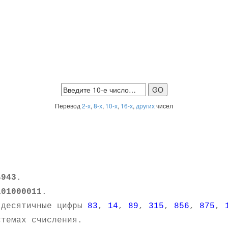
Перевод
2-х
,
8-х
,
10-х
,
16-х
,
других
чисел
4943
.
101000011
.
 десятичные цифры
83
,
14
,
89
,
315
,
856
,
875
,
темах счисления.