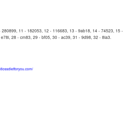
280899, 11 - 182053, 12 - 116683, 13 - 9ab18, 14 - 74523, 15 -
 e78i, 28 - cm83, 29 - bf05, 30 - ac39, 31 - 9d98, 32 - 8ia3.
htlossdietforyou.com/