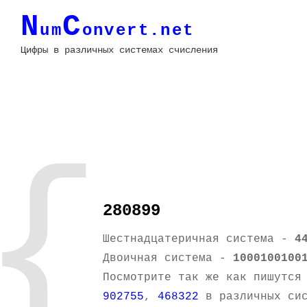
N
C
um
onvert.net
Цифры в различных системах счисления
{
280899
Шестнадцатеричная система -
4
Двоичная система -
1000100100
Посмотрите так же как пишутся
902755
,
468322
в различных сис