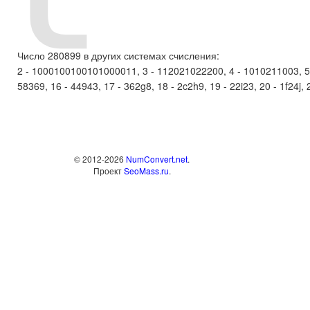
Число 280899 в других системах счисления:
2 - 1000100100101000011, 3 - 112021022200, 4 - 1010211003, 5 - 
58369, 16 - 44943, 17 - 362g8, 18 - 2c2h9, 19 - 22i23, 20 - 1f24j, 2
© 2012-2026
NumConvert.net
.
Проект
SeoMass.ru
.