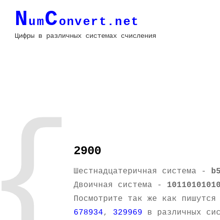
N
C
um
onvert.net
Цифры в различных системах счисления
{
2900
Шестнадцатеричная система -
b
Двоичная система -
1011010101
Посмотрите так же как пишутся
678934
,
329969
в различных сис