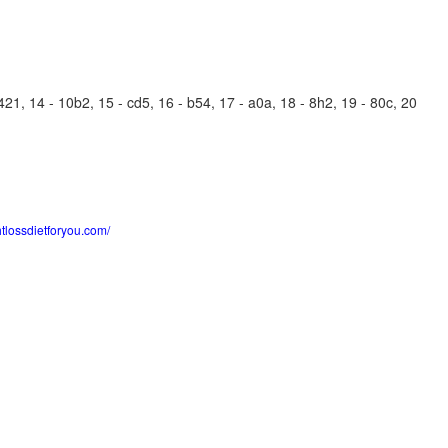
21, 14 - 10b2, 15 - cd5, 16 - b54, 17 - a0a, 18 - 8h2, 19 - 80c, 20
htlossdietforyou.com/