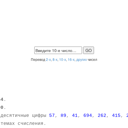
Перевод
2-х
,
8-х
,
10-х
,
16-х
,
других
чисел
54
.
00
.
 десятичные цифры
57
,
89
,
41
,
694
,
262
,
415
,
темах счисления.