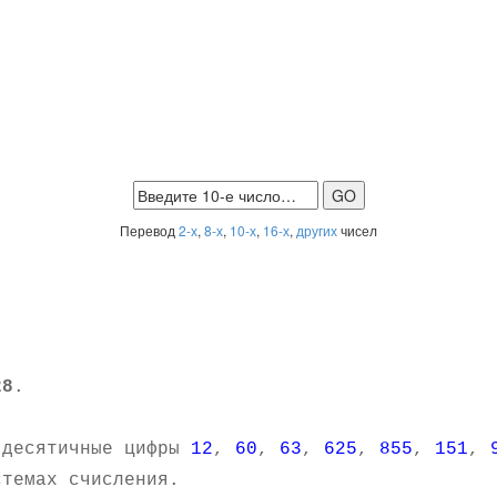
Перевод
2-х
,
8-х
,
10-х
,
16-х
,
других
чисел
28
.
 десятичные цифры
12
,
60
,
63
,
625
,
855
,
151
,
темах счисления.