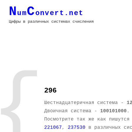
N
C
um
onvert.net
Цифры в различных системах счисления
{
296
Шестнадцатеричная система -
1
Двоичная система -
100101000
.
Посмотрите так же как пишутся
221067
,
237530
в различных сис