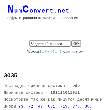
N
C
um
onvert.net
Цифры в различных системах счисления
Перевод
2-х
,
8-х
,
10-х
,
16-х
,
других
чисел
3035
Шестнадцатеричная система -
bdb
.
Двоичная система -
101111011011
.
Посмотрите так же как пишутся десятичные
цифры
73
,
72
,
47
,
631
,
719
,
378
,
38
,