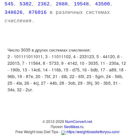
545
,
5302
,
2362
,
2888
,
19548
,
43500
,
348626
,
876016
в различных системах
счисления.
Число 3035 в других системах счисления:
2 - 101111011011, 3 - 11011102, 4 - 233123, 5 - 44120, 6 -
22015, 7 - 11564, 8 - 5733, 9 - 4142, 10 - 3035, 11 - 230a, 12
- 190b, 13 - 14c6, 14 - 116b, 15 - d75, 16 - bdb, 17 - a89, 18 -
96b, 19 - 87e, 20 - 7bf, 21 - 6ib, 22 - 65l, 23 - 5gm, 24 - 56b,
25 - 4la, 26 - 4cj, 27 - 44b, 28 - 3ob, 29 - 3hj, 30 - 3b5, 31 -
34s, 32 - 2ur.
© 2012-2026
NumConvert.net
.
Проект
SeoMass.ru
.
Free Weight loss Diet Tips -
https://weightlossdietforyou.com/