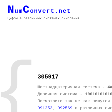
N
C
um
onvert.net
Цифры в различных системах счисления
{
305917
Шестнадцатеричная система -
4
Двоичная система -
1001010101
Посмотрите так же как пишутся
991253
,
992569
в различных сис