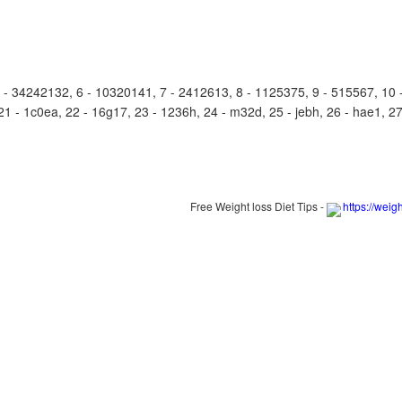
34242132, 6 - 10320141, 7 - 2412613, 8 - 1125375, 9 - 515567, 10 - 
1 - 1c0ea, 22 - 16g17, 23 - 1236h, 24 - m32d, 25 - jebh, 26 - hae1, 27 -
Free Weight loss Diet Tips -
https://weig