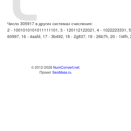
Число 305917 в других системах счисления:
2 - 1001010101011111101, 3 - 120112122021, 4 - 1022223331, 5 - 
60997, 16 - 4aafd, 17 - 3b492, 18 - 2g837, 19 - 26b7h, 20 - 1i4fh, 2
© 2012-2026
NumConvert.net
.
Проект
SeoMass.ru
.