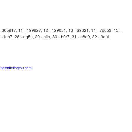
305917, 11 - 199927, 12 - 129051, 13 - a9321, 14 - 7d6b3, 15 -
 feh7, 28 - dq5h, 29 - cflp, 30 - b9r7, 31 - a8a9, 32 - 9ant.
htlossdietforyou.com/