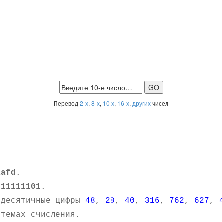
Перевод
2-х
,
8-х
,
10-х
,
16-х
,
других
чисел
aafd
.
011111101
.
 десятичные цифры
48
,
28
,
40
,
316
,
762
,
627
,
темах счисления.