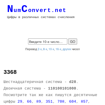
N
C
um
onvert.net
Цифры в различных системах счисления
Перевод
2-х
,
8-х
,
10-х
,
16-х
,
других
чисел
3368
Шестнадцатеричная система -
d28
.
Двоичная система -
110100101000
.
Посмотрите так же как пишутся десятичные
цифры
29
,
66
,
89
,
351
,
708
,
604
,
857
,