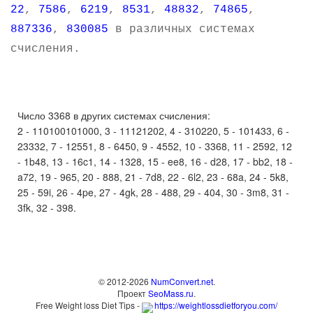
22
,
7586
,
6219
,
8531
,
48832
,
74865
,
887336
,
830085
в различных системах
счисления.
Число 3368 в других системах счисления:
2 - 110100101000, 3 - 11121202, 4 - 310220, 5 - 101433, 6 -
23332, 7 - 12551, 8 - 6450, 9 - 4552, 10 - 3368, 11 - 2592, 12
- 1b48, 13 - 16c1, 14 - 1328, 15 - ee8, 16 - d28, 17 - bb2, 18 -
a72, 19 - 965, 20 - 888, 21 - 7d8, 22 - 6l2, 23 - 68a, 24 - 5k8,
25 - 59i, 26 - 4pe, 27 - 4gk, 28 - 488, 29 - 404, 30 - 3m8, 31 -
3fk, 32 - 398.
© 2012-2026
NumConvert.net
.
Проект
SeoMass.ru
.
Free Weight loss Diet Tips -
https://weightlossdietforyou.com/