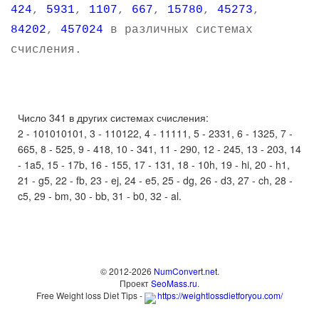
424
,
5931
,
1107
,
667
,
15780
,
45273
,
84202
,
457024
в различных системах
счисления.
Число 341 в других системах счисления:
2 - 101010101, 3 - 110122, 4 - 11111, 5 - 2331, 6 - 1325, 7 -
665, 8 - 525, 9 - 418, 10 - 341, 11 - 290, 12 - 245, 13 - 203, 14
- 1a5, 15 - 17b, 16 - 155, 17 - 131, 18 - 10h, 19 - hi, 20 - h1,
21 - g5, 22 - fb, 23 - ej, 24 - e5, 25 - dg, 26 - d3, 27 - ch, 28 -
c5, 29 - bm, 30 - bb, 31 - b0, 32 - al.
© 2012-2026
NumConvert.net
.
Проект
SeoMass.ru
.
Free Weight loss Diet Tips -
https://weightlossdietforyou.com/