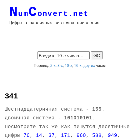
N
C
um
onvert.net
Цифры в различных системах счисления
Перевод
2-х
,
8-х
,
10-х
,
16-х
,
других
чисел
341
Шестнадцатеричная система -
155
.
Двоичная система -
101010101
.
Посмотрите так же как пишутся десятичные
цифры
76
,
14
,
37
,
171
,
960
,
588
,
949
,