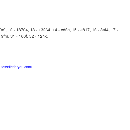
, 12 - 18704, 13 - 13264, 14 - cd6c, 15 - a817, 16 - 8af4, 17 -
 19fm, 31 - 160f, 32 - 12nk.
htlossdietforyou.com/