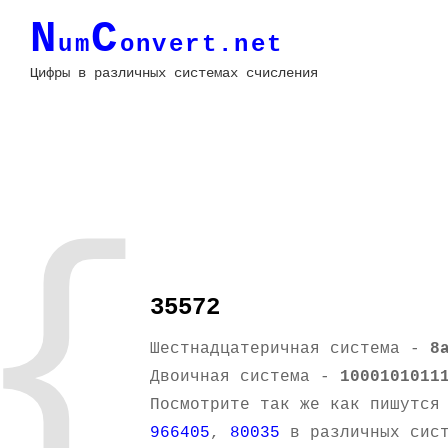
N
C
um
onvert.net
Цифры в различных системах счисления
{
35572
Шестнадцатеричная система -
8
Двоичная система -
1000101011
Посмотрите так же как пишутся
966405
,
80035
в различных сист