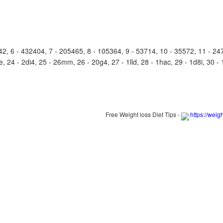
6 - 432404, 7 - 205465, 8 - 105364, 9 - 53714, 10 - 35572, 11 - 247a9
e, 24 - 2di4, 25 - 26mm, 26 - 20g4, 27 - 1lld, 28 - 1hac, 29 - 1d8i, 30 -
Free Weight loss Diet Tips -
https://weig