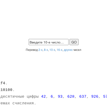
Перевод
2-х
,
8-х
,
10-х
,
16-х
,
других
чисел
af4
.
110100
.
 десятичные цифры
42
,
6
,
93
,
628
,
637
,
926
,
5
емах счисления.