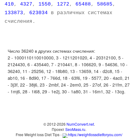
410
,
4327
,
1550
,
1272
,
65488
,
58685
,
133873
,
623034
в различных системах
счисления.
Число 36240 в других системах счисления:
2 - 1000110110010000, 3 - 1211201020, 4 - 20312100, 5 -
2124430, 6 - 435440, 7 - 210441, 8 - 106620, 9 - 54636, 10 -
36240, 11 - 25256, 12 - 18b80, 13 - 13659, 14 - d2c8, 15 -
ab10, 16 - 8d90, 17 - 766d, 18 - 63f6, 19 - 5577, 20 - 4ac0, 21
- 3j3f, 22 - 38j6, 23 - 2mbf, 24 - 2em0, 25 - 27of, 26 - 21fm, 27
- 1mj6, 28 - 1i68, 29 - 1e2j, 30 - 1a80, 31 - 16m1, 32 - 13cg.
© 2012-2026
NumConvert.net
.
Проект
SeoMass.ru
.
Free Weight loss Diet Tips -
https://weightlossdietforyou.com/