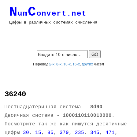
N
C
um
onvert.net
Цифры в различных системах счисления
Перевод
2-х
,
8-х
,
10-х
,
16-х
,
других
чисел
36240
Шестнадцатеричная система -
8d90
.
Двоичная система -
1000110110010000
.
Посмотрите так же как пишутся десятичные
цифры
30
,
15
,
85
,
379
,
235
,
345
,
471
,