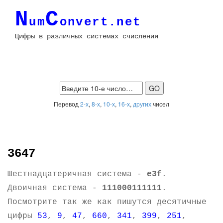
N
C
um
onvert.net
Цифры в различных системах счисления
Перевод
2-х
,
8-х
,
10-х
,
16-х
,
других
чисел
3647
Шестнадцатеричная система -
e3f
.
Двоичная система -
111000111111
.
Посмотрите так же как пишутся десятичные
цифры
53
,
9
,
47
,
660
,
341
,
399
,
251
,