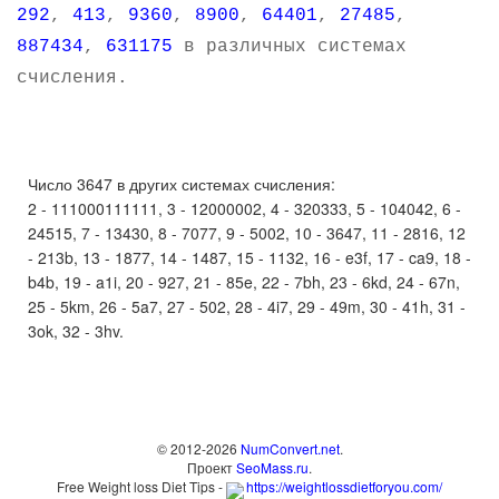
292
,
413
,
9360
,
8900
,
64401
,
27485
,
887434
,
631175
в различных системах
счисления.
Число 3647 в других системах счисления:
2 - 111000111111, 3 - 12000002, 4 - 320333, 5 - 104042, 6 -
24515, 7 - 13430, 8 - 7077, 9 - 5002, 10 - 3647, 11 - 2816, 12
- 213b, 13 - 1877, 14 - 1487, 15 - 1132, 16 - e3f, 17 - ca9, 18 -
b4b, 19 - a1i, 20 - 927, 21 - 85e, 22 - 7bh, 23 - 6kd, 24 - 67n,
25 - 5km, 26 - 5a7, 27 - 502, 28 - 4i7, 29 - 49m, 30 - 41h, 31 -
3ok, 32 - 3hv.
© 2012-2026
NumConvert.net
.
Проект
SeoMass.ru
.
Free Weight loss Diet Tips -
https://weightlossdietforyou.com/