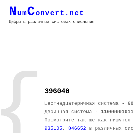
N
C
um
onvert.net
Цифры в различных системах счисления
{
396040
Шестнадцатеричная система -
6
Двоичная система -
1100000101
Посмотрите так же как пишутся
935105
,
846652
в различных сис