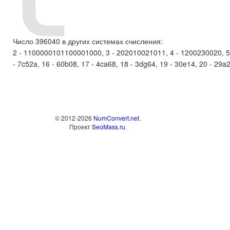
Число 396040 в других системах счисления:
2 - 1100000101100001000, 3 - 202010021011, 4 - 1200230020, 5 - 
- 7c52a, 16 - 60b08, 17 - 4ca68, 18 - 3dg64, 19 - 30e14, 20 - 29a20
© 2012-2026
NumConvert.net
.
Проект
SeoMass.ru
.