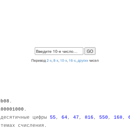
Перевод
2-х
,
8-х
,
10-х
,
16-х
,
других
чисел
0b08
.
100001000
.
 десятичные цифры
55
,
64
,
47
,
816
,
550
,
168
,
темах счисления.