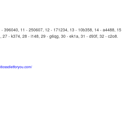
- 396040, 11 - 250607, 12 - 171234, 13 - 10b358, 14 - a4488, 15
 27 - k374, 28 - i148, 29 - g6qg, 30 - ek1a, 31 - d93f, 32 - c2o8.
htlossdietforyou.com/