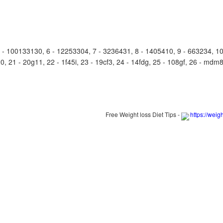
100133130, 6 - 12253304, 7 - 3236431, 8 - 1405410, 9 - 663234, 10 
, 21 - 20g11, 22 - 1f45i, 23 - 19cf3, 24 - 14fdg, 25 - 108gf, 26 - mdm8,
Free Weight loss Diet Tips -
https://weig