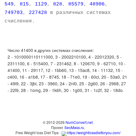
549
,
815
,
1129
,
828
,
85579
,
48906
,
749703
,
227428
в различных системах
счисления.
Число 41400 в других системах счисления:
2 - 1010000110111000, 3 - 2002210100, 4 - 22012320, 5 -
2311100, 6 - 515400, 7 - 231462, 8 - 120670, 9 - 62710, 10 -
41400, 11 - 29117, 12 - 1bb60, 13 - 15ac8, 14 - 11132, 15 -
c400, 16 - a1b8, 17 - 8745, 18 - 71e0, 19 - 60ci, 20 - 53a0, 21
- 49i9, 22 - 3jbi, 23 - 3960, 24 - 2nl0, 25 - 2g60, 26 - 2968, 27
- 22l9, 28 - 1omg, 29 - 1k6h, 30 - 1g00, 31 - 1c2f, 32 - 18do.
© 2012-2026
NumConvert.net
.
Проект
SeoMass.ru
.
Free Weight loss Diet Tips -
https://weightlossdietforyou.com/