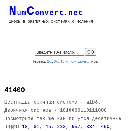
N
C
um
onvert.net
Цифры в различных системах счисления
Перевод
2-х
,
8-х
,
10-х
,
16-х
,
других
чисел
41400
Шестнадцатеричная система -
a1b8
.
Двоичная система -
1010000110111000
.
Посмотрите так же как пишутся десятичные
цифры
18
,
81
,
45
,
233
,
657
,
334
,
490
,