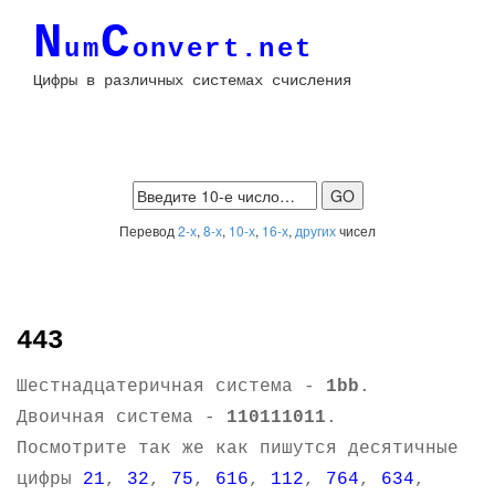
N
C
um
onvert.net
Цифры в различных системах счисления
Перевод
2-х
,
8-х
,
10-х
,
16-х
,
других
чисел
443
Шестнадцатеричная система -
1bb
.
Двоичная система -
110111011
.
Посмотрите так же как пишутся десятичные
цифры
21
,
32
,
75
,
616
,
112
,
764
,
634
,