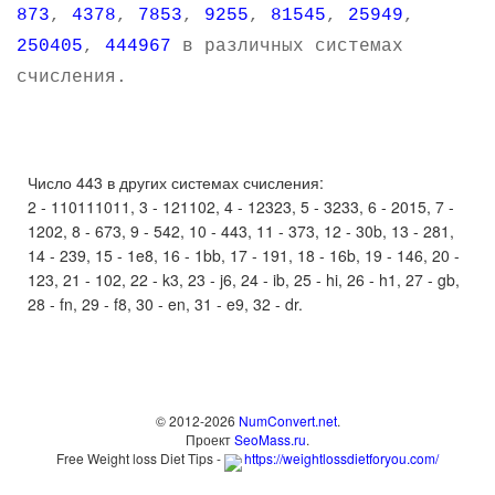
873
,
4378
,
7853
,
9255
,
81545
,
25949
,
250405
,
444967
в различных системах
счисления.
Число 443 в других системах счисления:
2 - 110111011, 3 - 121102, 4 - 12323, 5 - 3233, 6 - 2015, 7 -
1202, 8 - 673, 9 - 542, 10 - 443, 11 - 373, 12 - 30b, 13 - 281,
14 - 239, 15 - 1e8, 16 - 1bb, 17 - 191, 18 - 16b, 19 - 146, 20 -
123, 21 - 102, 22 - k3, 23 - j6, 24 - ib, 25 - hi, 26 - h1, 27 - gb,
28 - fn, 29 - f8, 30 - en, 31 - e9, 32 - dr.
© 2012-2026
NumConvert.net
.
Проект
SeoMass.ru
.
Free Weight loss Diet Tips -
https://weightlossdietforyou.com/