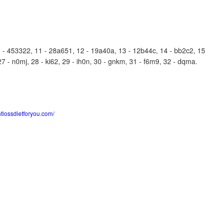
- 453322, 11 - 28a651, 12 - 19a40a, 13 - 12b44c, 14 - bb2c2, 15
27 - n0mj, 28 - ki62, 29 - ih0n, 30 - gnkm, 31 - f6m9, 32 - dqma.
htlossdietforyou.com/