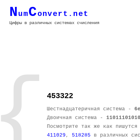
N
C
um
onvert.net
Цифры в различных системах счисления
{
453322
Шестнадцатеричная система -
6
Двоичная система -
1101110101
Посмотрите так же как пишутся
411029
,
518285
в различных сис