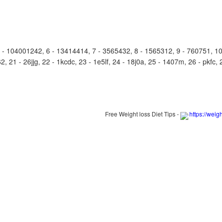
104001242, 6 - 13414414, 7 - 3565432, 8 - 1565312, 9 - 760751, 10 
 21 - 26jjg, 22 - 1kcdc, 23 - 1e5lf, 24 - 18j0a, 25 - 1407m, 26 - pkfc, 
Free Weight loss Diet Tips -
https://weig