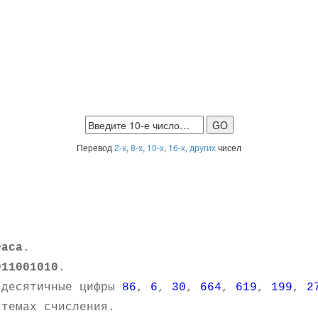
Перевод
2-х
,
8-х
,
10-х
,
16-х
,
других
чисел
eaca
.
011001010
.
 десятичные цифры
86
,
6
,
30
,
664
,
619
,
199
,
2
темах счисления.