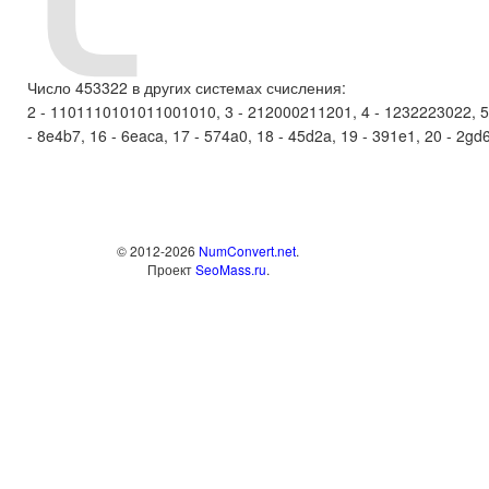
Число 453322 в других системах счисления:
2 - 1101110101011001010, 3 - 212000211201, 4 - 1232223022, 5 - 
- 8e4b7, 16 - 6eaca, 17 - 574a0, 18 - 45d2a, 19 - 391e1, 20 - 2gd62,
© 2012-2026
NumConvert.net
.
Проект
SeoMass.ru
.