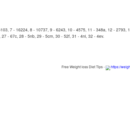
3, 7 - 16224, 8 - 10737, 9 - 6243, 10 - 4575, 11 - 348a, 12 - 2793, 13 
p, 27 - 67c, 28 - 5nb, 29 - 5cm, 30 - 52f, 31 - 4ni, 32 - 4ev.
Free Weight loss Diet Tips -
https://weig