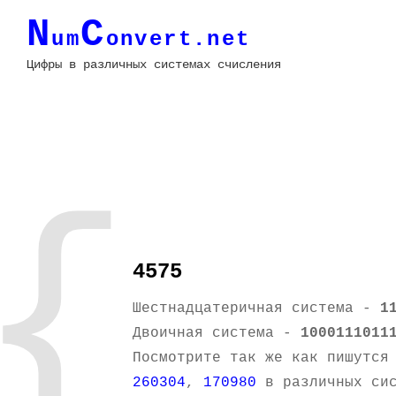
N
C
um
onvert.net
Цифры в различных системах счисления
{
4575
Шестнадцатеричная система -
1
Двоичная система -
1000111011
Посмотрите так же как пишутся
260304
,
170980
в различных сис