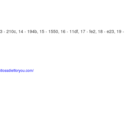
- 210c, 14 - 194b, 15 - 1550, 16 - 11df, 17 - fe2, 18 - e23, 19 -
htlossdietforyou.com/