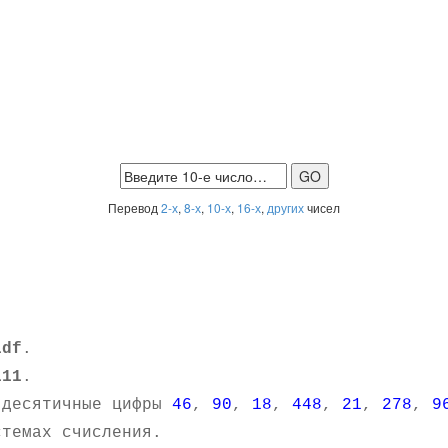
Перевод
2-х
,
8-х
,
10-х
,
16-х
,
других
чисел
1df
.
111
.
 десятичные цифры
46
,
90
,
18
,
448
,
21
,
278
,
9
темах счисления.