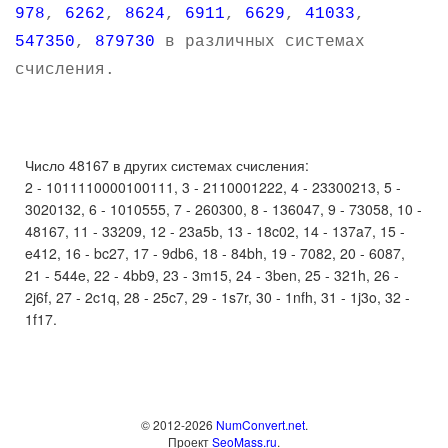
978
,
6262
,
8624
,
6911
,
6629
,
41033
,
547350
,
879730
в различных системах
счисления.
Число 48167 в других системах счисления:
2 - 1011110000100111, 3 - 2110001222, 4 - 23300213, 5 -
3020132, 6 - 1010555, 7 - 260300, 8 - 136047, 9 - 73058, 10 -
48167, 11 - 33209, 12 - 23a5b, 13 - 18c02, 14 - 137a7, 15 -
e412, 16 - bc27, 17 - 9db6, 18 - 84bh, 19 - 7082, 20 - 6087,
21 - 544e, 22 - 4bb9, 23 - 3m15, 24 - 3ben, 25 - 321h, 26 -
2j6f, 27 - 2c1q, 28 - 25c7, 29 - 1s7r, 30 - 1nfh, 31 - 1j3o, 32 -
1f17.
© 2012-2026
NumConvert.net
.
Проект
SeoMass.ru
.