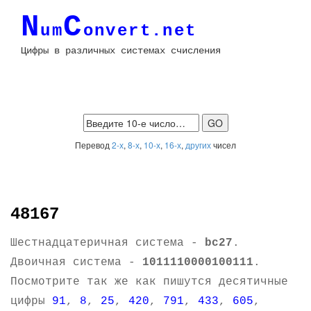
N
C
um
onvert.net
Цифры в различных системах счисления
Перевод
2-х
,
8-х
,
10-х
,
16-х
,
других
чисел
48167
Шестнадцатеричная система -
bc27
.
Двоичная система -
1011110000100111
.
Посмотрите так же как пишутся десятичные
цифры
91
,
8
,
25
,
420
,
791
,
433
,
605
,