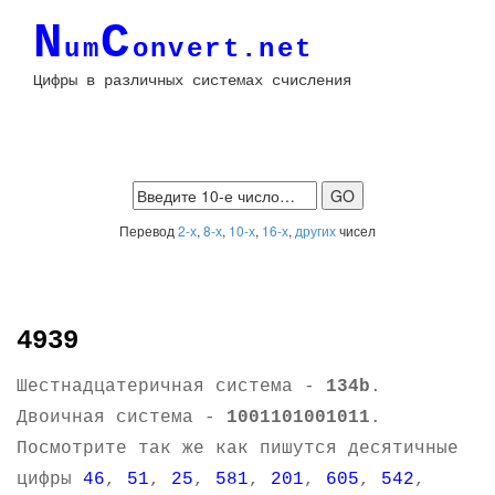
N
C
um
onvert.net
Цифры в различных системах счисления
Перевод
2-х
,
8-х
,
10-х
,
16-х
,
других
чисел
4939
Шестнадцатеричная система -
134b
.
Двоичная система -
1001101001011
.
Посмотрите так же как пишутся десятичные
цифры
46
,
51
,
25
,
581
,
201
,
605
,
542
,