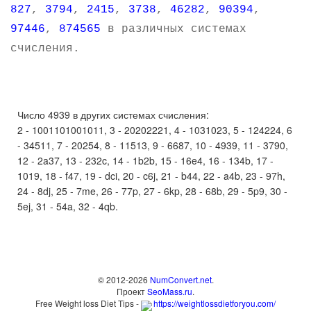
827
,
3794
,
2415
,
3738
,
46282
,
90394
,
97446
,
874565
в различных системах
счисления.
Число 4939 в других системах счисления:
2 - 1001101001011, 3 - 20202221, 4 - 1031023, 5 - 124224, 6
- 34511, 7 - 20254, 8 - 11513, 9 - 6687, 10 - 4939, 11 - 3790,
12 - 2a37, 13 - 232c, 14 - 1b2b, 15 - 16e4, 16 - 134b, 17 -
1019, 18 - f47, 19 - dci, 20 - c6j, 21 - b44, 22 - a4b, 23 - 97h,
24 - 8dj, 25 - 7me, 26 - 77p, 27 - 6kp, 28 - 68b, 29 - 5p9, 30 -
5ej, 31 - 54a, 32 - 4qb.
© 2012-2026
NumConvert.net
.
Проект
SeoMass.ru
.
Free Weight loss Diet Tips -
https://weightlossdietforyou.com/