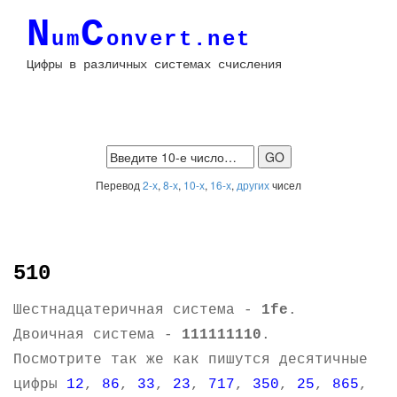
N
C
um
onvert.net
Цифры в различных системах счисления
Перевод
2-х
,
8-х
,
10-х
,
16-х
,
других
чисел
510
Шестнадцатеричная система -
1fe
.
Двоичная система -
111111110
.
Посмотрите так же как пишутся десятичные
цифры
12
,
86
,
33
,
23
,
717
,
350
,
25
,
865
,