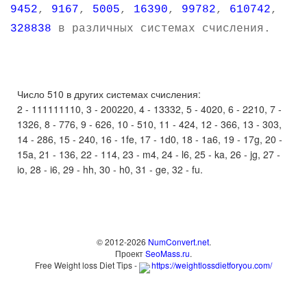
9452
,
9167
,
5005
,
16390
,
99782
,
610742
,
328838
в различных системах счисления.
Число 510 в других системах счисления:
2 - 111111110, 3 - 200220, 4 - 13332, 5 - 4020, 6 - 2210, 7 -
1326, 8 - 776, 9 - 626, 10 - 510, 11 - 424, 12 - 366, 13 - 303,
14 - 286, 15 - 240, 16 - 1fe, 17 - 1d0, 18 - 1a6, 19 - 17g, 20 -
15a, 21 - 136, 22 - 114, 23 - m4, 24 - l6, 25 - ka, 26 - jg, 27 -
io, 28 - i6, 29 - hh, 30 - h0, 31 - ge, 32 - fu.
© 2012-2026
NumConvert.net
.
Проект
SeoMass.ru
.
Free Weight loss Diet Tips -
https://weightlossdietforyou.com/