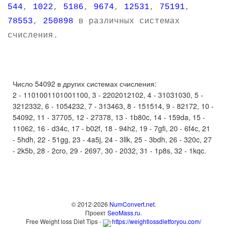
544
,
1022
,
5186
,
9674
,
12531
,
75191
,
78553
,
250898
в различных системах
счисления.
Число 54092 в других системах счисления:
2 - 1101001101001100, 3 - 2202012102, 4 - 31031030, 5 -
3212332, 6 - 1054232, 7 - 313463, 8 - 151514, 9 - 82172, 10 -
54092, 11 - 37705, 12 - 27378, 13 - 1b80c, 14 - 159da, 15 -
11062, 16 - d34c, 17 - b02f, 18 - 94h2, 19 - 7gfi, 20 - 6f4c, 21
- 5hdh, 22 - 51gg, 23 - 4a5j, 24 - 3llk, 25 - 3bdh, 26 - 320c, 27
- 2k5b, 28 - 2cro, 29 - 2697, 30 - 2032, 31 - 1p8s, 32 - 1kqc.
© 2012-2026
NumConvert.net
.
Проект
SeoMass.ru
.
Free Weight loss Diet Tips -
https://weightlossdietforyou.com/