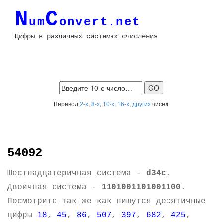
N
C
um
onvert.net
Цифры в различных системах счисления
Перевод
2-х
,
8-х
,
10-х
,
16-х
,
других
чисел
54092
Шестнадцатеричная система -
d34c
.
Двоичная система -
1101001101001100
.
Посмотрите так же как пишутся десятичные
цифры
18
,
45
,
86
,
507
,
397
,
682
,
425
,