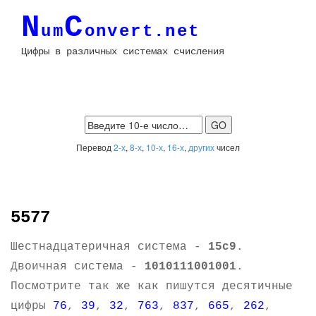
N
C
um
onvert.net
Цифры в различных системах счисления
Перевод
2-х
,
8-х
,
10-х
,
16-х
,
других
чисел
5577
Шестнадцатеричная система -
15c9
.
Двоичная система -
1010111001001
.
Посмотрите так же как пишутся десятичные
цифры
76
,
39
,
32
,
763
,
837
,
665
,
262
,