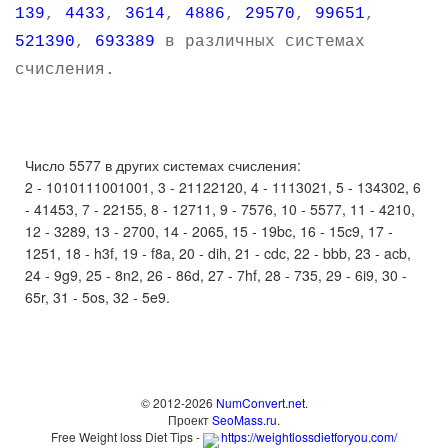
139
,
4433
,
3614
,
4886
,
29570
,
99651
,
521390
,
693389
в различных системах
счисления.
Число 5577 в других системах счисления:
2 - 1010111001001, 3 - 21122120, 4 - 1113021, 5 - 134302, 6
- 41453, 7 - 22155, 8 - 12711, 9 - 7576, 10 - 5577, 11 - 4210,
12 - 3289, 13 - 2700, 14 - 2065, 15 - 19bc, 16 - 15c9, 17 -
1251, 18 - h3f, 19 - f8a, 20 - dih, 21 - cdc, 22 - bbb, 23 - acb,
24 - 9g9, 25 - 8n2, 26 - 86d, 27 - 7hf, 28 - 735, 29 - 6i9, 30 -
65r, 31 - 5os, 32 - 5e9.
© 2012-2026
NumConvert.net
.
Проект
SeoMass.ru
.
Free Weight loss Diet Tips -
https://weightlossdietforyou.com/