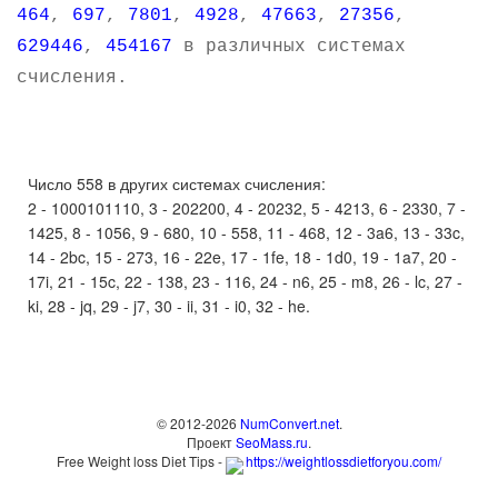
464
,
697
,
7801
,
4928
,
47663
,
27356
,
629446
,
454167
в различных системах
счисления.
Число 558 в других системах счисления:
2 - 1000101110, 3 - 202200, 4 - 20232, 5 - 4213, 6 - 2330, 7 -
1425, 8 - 1056, 9 - 680, 10 - 558, 11 - 468, 12 - 3a6, 13 - 33c,
14 - 2bc, 15 - 273, 16 - 22e, 17 - 1fe, 18 - 1d0, 19 - 1a7, 20 -
17i, 21 - 15c, 22 - 138, 23 - 116, 24 - n6, 25 - m8, 26 - lc, 27 -
ki, 28 - jq, 29 - j7, 30 - ii, 31 - i0, 32 - he.
© 2012-2026
NumConvert.net
.
Проект
SeoMass.ru
.
Free Weight loss Diet Tips -
https://weightlossdietforyou.com/