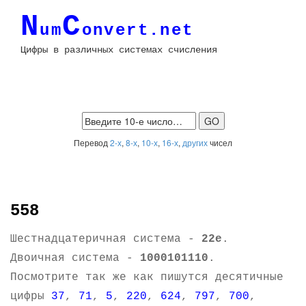
N
C
um
onvert.net
Цифры в различных системах счисления
Перевод
2-х
,
8-х
,
10-х
,
16-х
,
других
чисел
558
Шестнадцатеричная система -
22e
.
Двоичная система -
1000101110
.
Посмотрите так же как пишутся десятичные
цифры
37
,
71
,
5
,
220
,
624
,
797
,
700
,