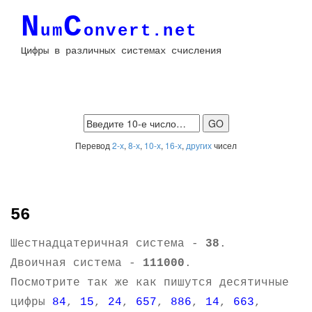
N
C
um
onvert.net
Цифры в различных системах счисления
Перевод
2-х
,
8-х
,
10-х
,
16-х
,
других
чисел
56
Шестнадцатеричная система -
38
.
Двоичная система -
111000
.
Посмотрите так же как пишутся десятичные
цифры
84
,
15
,
24
,
657
,
886
,
14
,
663
,