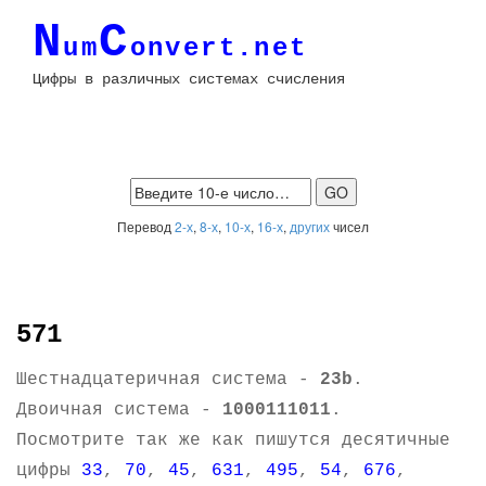
N
C
um
onvert.net
Цифры в различных системах счисления
Перевод
2-х
,
8-х
,
10-х
,
16-х
,
других
чисел
571
Шестнадцатеричная система -
23b
.
Двоичная система -
1000111011
.
Посмотрите так же как пишутся десятичные
цифры
33
,
70
,
45
,
631
,
495
,
54
,
676
,