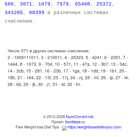
588
,
3871
,
1879
,
7979
,
65480
,
25372
,
343205
,
80399
в различных системах
счисления.
Число 571 в других системах счисления:
2 - 1000111011, 3 - 210011, 4 - 20323, 5 - 4241, 6 - 2351, 7 -
1444, 8 - 1073, 9 - 704, 10 - 571, 11 - 47a, 12 - 3b7, 13 - 34c,
14 - 2cb, 15 - 281, 16 - 23b, 17 - 1ga, 18 - 1dd, 19 - 1b1, 20 -
18b, 21 - 164, 22 - 13l, 23 - 11j, 24 - nj, 25 - ml, 26 - lp, 27 - l4,
28 - kb, 29 - jk, 30 - j1, 31 - id, 32 - hr.
© 2012-2026
NumConvert.net
.
Проект
SeoMass.ru
.
Free Weight loss Diet Tips -
https://weightlossdietforyou.com/