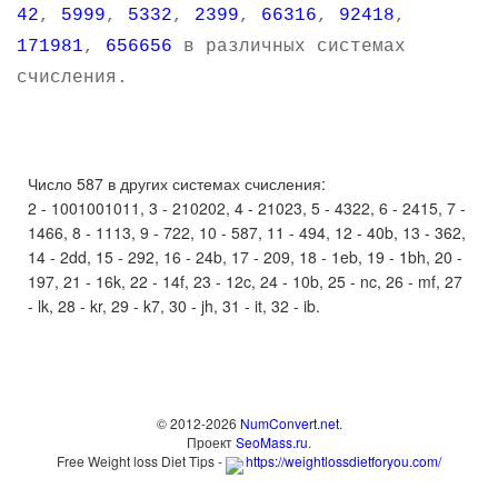
42
,
5999
,
5332
,
2399
,
66316
,
92418
,
171981
,
656656
в различных системах
счисления.
Число 587 в других системах счисления:
2 - 1001001011, 3 - 210202, 4 - 21023, 5 - 4322, 6 - 2415, 7 -
1466, 8 - 1113, 9 - 722, 10 - 587, 11 - 494, 12 - 40b, 13 - 362,
14 - 2dd, 15 - 292, 16 - 24b, 17 - 209, 18 - 1eb, 19 - 1bh, 20 -
197, 21 - 16k, 22 - 14f, 23 - 12c, 24 - 10b, 25 - nc, 26 - mf, 27
- lk, 28 - kr, 29 - k7, 30 - jh, 31 - it, 32 - ib.
© 2012-2026
NumConvert.net
.
Проект
SeoMass.ru
.
Free Weight loss Diet Tips -
https://weightlossdietforyou.com/