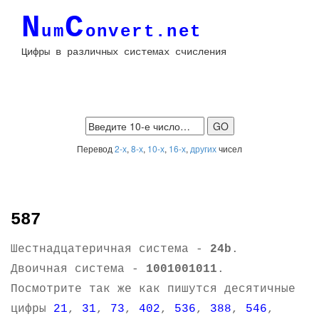
N
C
um
onvert.net
Цифры в различных системах счисления
Перевод
2-х
,
8-х
,
10-х
,
16-х
,
других
чисел
587
Шестнадцатеричная система -
24b
.
Двоичная система -
1001001011
.
Посмотрите так же как пишутся десятичные
цифры
21
,
31
,
73
,
402
,
536
,
388
,
546
,