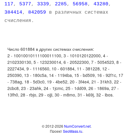
117
,
5377
,
3339
,
2285
,
56958
,
43280
,
384414
,
842059
в различных системах
счисления.
Число 601884 в других системах счисления:
2 - 10010010111100011100, 3 - 1010120122000, 4 -
2102330130, 5 - 123230014, 6 - 20522300, 7 - 5054523, 8 -
2227434, 9 - 1116560, 10 - 601884, 11 - 381228, 12 -
250390, 13 - 180c5a, 14 - 1194ba, 15 - bd509, 16 - 92f1c, 17
- 738ag, 18 - 5d3c0, 19 - 4be52, 20 - 3f4e4, 21 - 31kh3, 22 -
2cbc8, 23 - 23ahk, 24 - 1jcmc, 25 - 1dd09, 26 - 1869a, 27 -
13fh0, 28 - rbjo, 29 - ojji, 30 - m8mo, 31 - k69j, 32 - ibos.
© 2012-2026
NumConvert.net
.
Проект
SeoMass.ru
.