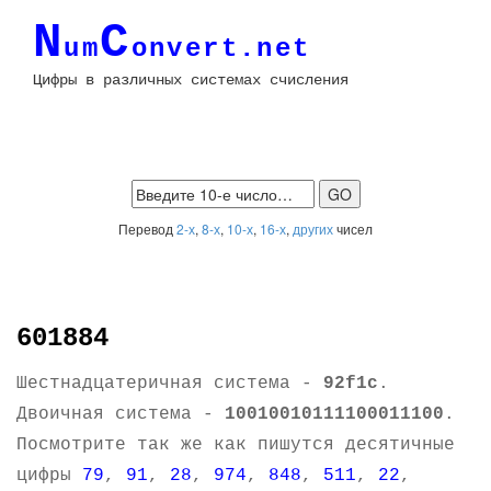
N
C
um
onvert.net
Цифры в различных системах счисления
Перевод
2-х
,
8-х
,
10-х
,
16-х
,
других
чисел
601884
Шестнадцатеричная система -
92f1c
.
Двоичная система -
10010010111100011100
.
Посмотрите так же как пишутся десятичные
цифры
79
,
91
,
28
,
974
,
848
,
511
,
22
,