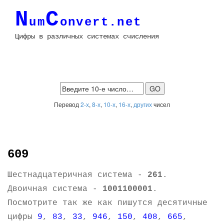
N
C
um
onvert.net
Цифры в различных системах счисления
Перевод
2-х
,
8-х
,
10-х
,
16-х
,
других
чисел
609
Шестнадцатеричная система -
261
.
Двоичная система -
1001100001
.
Посмотрите так же как пишутся десятичные
цифры
9
,
83
,
33
,
946
,
150
,
408
,
665
,