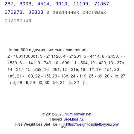
287
,
8008
,
4514
,
9313
,
11199
,
71857
,
676973
,
85303
в различных системах
счисления.
Число 609 в других системах счисления:
2 - 1001100001, 3 - 211120, 4 - 21201, 5 - 4414, 6 - 2453, 7 -
1530, 8 - 1141, 9 - 746, 10 - 609, 11 - 504, 12 - 429, 13 - 37b,
14 - 317, 15 - 2a9, 16 - 261, 17 - 21e, 18 - 1ff, 19 - 1d1, 20 -
1a9, 21 - 180, 22 - 15f, 23 - 13b, 24 - 119, 25 - o9, 26 - nb, 27
- mf, 28 - ll, 29 - l0, 30 - k9, 31 - jk, 32 - j1.
© 2012-2026
NumConvert.net
.
Проект
SeoMass.ru
.
Free Weight loss Diet Tips -
https://weightlossdietforyou.com/