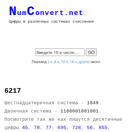
N
C
um
onvert.net
Цифры в различных системах счисления
Перевод
2-х
,
8-х
,
10-х
,
16-х
,
других
чисел
6217
Шестнадцатеричная система -
1849
.
Двоичная система -
1100001001001
.
Посмотрите так же как пишутся десятичные
цифры
45
,
70
,
77
,
695
,
728
,
56
,
855
,