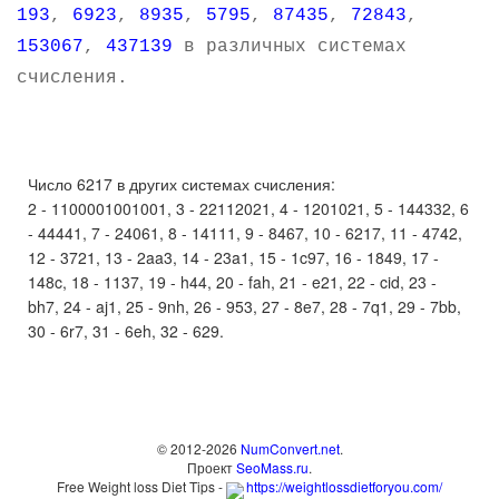
193
,
6923
,
8935
,
5795
,
87435
,
72843
,
153067
,
437139
в различных системах
счисления.
Число 6217 в других системах счисления:
2 - 1100001001001, 3 - 22112021, 4 - 1201021, 5 - 144332, 6
- 44441, 7 - 24061, 8 - 14111, 9 - 8467, 10 - 6217, 11 - 4742,
12 - 3721, 13 - 2aa3, 14 - 23a1, 15 - 1c97, 16 - 1849, 17 -
148c, 18 - 1137, 19 - h44, 20 - fah, 21 - e21, 22 - cid, 23 -
bh7, 24 - aj1, 25 - 9nh, 26 - 953, 27 - 8e7, 28 - 7q1, 29 - 7bb,
30 - 6r7, 31 - 6eh, 32 - 629.
© 2012-2026
NumConvert.net
.
Проект
SeoMass.ru
.
Free Weight loss Diet Tips -
https://weightlossdietforyou.com/