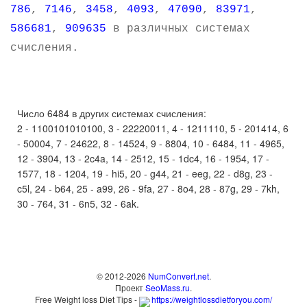
786
,
7146
,
3458
,
4093
,
47090
,
83971
,
586681
,
909635
в различных системах
счисления.
Число 6484 в других системах счисления:
2 - 1100101010100, 3 - 22220011, 4 - 1211110, 5 - 201414, 6
- 50004, 7 - 24622, 8 - 14524, 9 - 8804, 10 - 6484, 11 - 4965,
12 - 3904, 13 - 2c4a, 14 - 2512, 15 - 1dc4, 16 - 1954, 17 -
1577, 18 - 1204, 19 - hi5, 20 - g44, 21 - eeg, 22 - d8g, 23 -
c5l, 24 - b64, 25 - a99, 26 - 9fa, 27 - 8o4, 28 - 87g, 29 - 7kh,
30 - 764, 31 - 6n5, 32 - 6ak.
© 2012-2026
NumConvert.net
.
Проект
SeoMass.ru
.
Free Weight loss Diet Tips -
https://weightlossdietforyou.com/