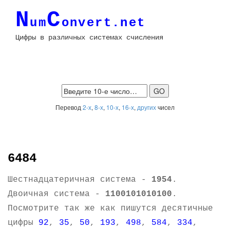
N
C
um
onvert.net
Цифры в различных системах счисления
Перевод
2-х
,
8-х
,
10-х
,
16-х
,
других
чисел
6484
Шестнадцатеричная система -
1954
.
Двоичная система -
1100101010100
.
Посмотрите так же как пишутся десятичные
цифры
92
,
35
,
50
,
193
,
498
,
584
,
334
,