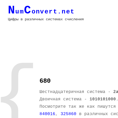
N
C
um
onvert.net
Цифры в различных системах счисления
{
680
Шестнадцатеричная система -
2
Двоичная система -
1010101000
Посмотрите так же как пишутся
840016
,
325860
в различных сис