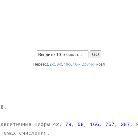
Перевод
2-х
,
8-х
,
10-х
,
16-х
,
других
чисел
a8
.
.
 десятичные цифры
42
,
79
,
58
,
166
,
757
,
287
,
темах счисления.