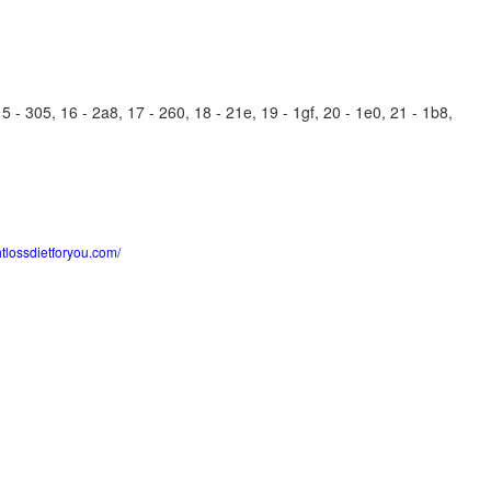
 - 305, 16 - 2a8, 17 - 260, 18 - 21e, 19 - 1gf, 20 - 1e0, 21 - 1b8,
htlossdietforyou.com/