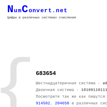
N
C
um
onvert.net
Цифры в различных системах счисления
{
683654
Шестнадцатеричная система -
a
Двоичная система -
1010011011
Посмотрите так же как пишутся
914502
,
204650
в различных сис