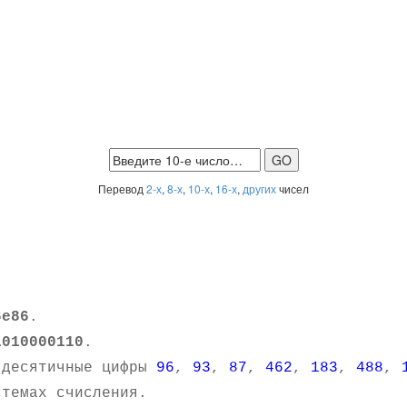
Перевод
2-х
,
8-х
,
10-х
,
16-х
,
других
чисел
6e86
.
1010000110
.
 десятичные цифры
96
,
93
,
87
,
462
,
183
,
488
,
темах счисления.