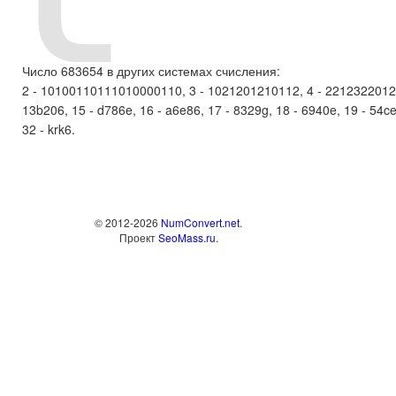
Число 683654 в других системах счисления:
2 - 10100110111010000110, 3 - 1021201210112, 4 - 2212322012, 5
13b206, 15 - d786e, 16 - a6e86, 17 - 8329g, 18 - 6940e, 19 - 54cef, 
32 - krk6.
© 2012-2026
NumConvert.net
.
Проект
SeoMass.ru
.