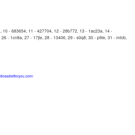
10 - 683654, 11 - 427704, 12 - 28b772, 13 - 1ac23a, 14 -
26 - 1cn8a, 27 - 17jle, 28 - 13406, 29 - s0q8, 30 - p9ie, 31 - mtcb,
htlossdietforyou.com/