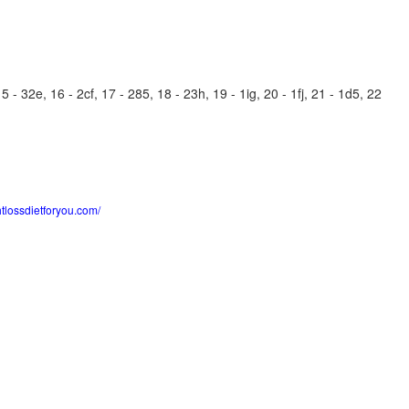
- 32e, 16 - 2cf, 17 - 285, 18 - 23h, 19 - 1ig, 20 - 1fj, 21 - 1d5, 22
htlossdietforyou.com/