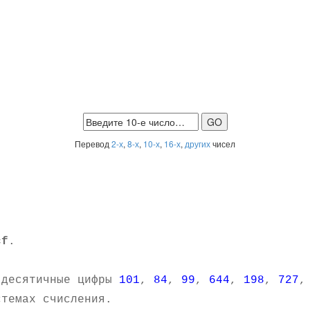
Перевод
2-х
,
8-х
,
10-х
,
16-х
,
других
чисел
cf
.
.
 десятичные цифры
101
,
84
,
99
,
644
,
198
,
727
темах счисления.