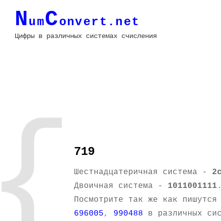
N
C
um
onvert.net
Цифры в различных системах счисления
{
719
Шестнадцатеричная система -
2
Двоичная система -
1011001111
Посмотрите так же как пишутся
696005
,
990488
в различных сис