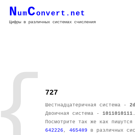
N
C
um
onvert.net
Цифры в различных системах счисления
{
727
Шестнадцатеричная система -
2
Двоичная система -
1011010111
Посмотрите так же как пишутся
642226
,
465489
в различных сис