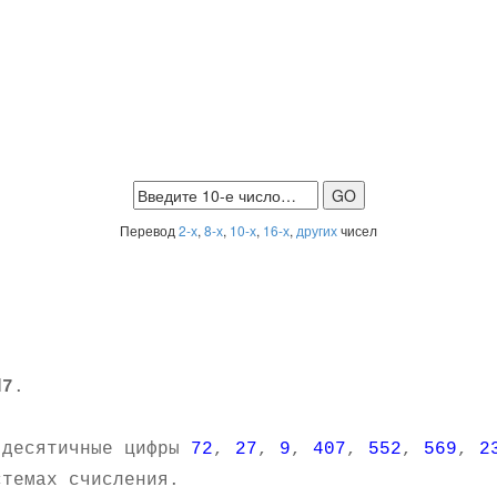
Перевод
2-х
,
8-х
,
10-х
,
16-х
,
других
чисел
d7
.
.
 десятичные цифры
72
,
27
,
9
,
407
,
552
,
569
,
2
темах счисления.