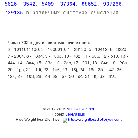
5026
,
3542
,
5409
,
37364
,
88652
,
937266
,
739135
в различных системах счисления.
Число 732 в других системах счисления:
2 - 1011011100, 3 - 1000010, 4 - 23130, 5 - 10412, 6 - 3220,
7 - 2064, 8 - 1334, 9 - 1003, 10 - 732, 11 - 606, 12 - 510, 13 -
444, 14 - 3a4, 15 - 33c, 16 - 2dc, 17 - 291, 18 - 24c, 19 - 20a,
20 - 1gc, 21 - 1di, 22 - 1b6, 23 - 18j, 24 - 16c, 25 - 147, 26 -
124, 27 - 103, 28 - q4, 29 - p7, 30 - oc, 31 - nj, 32 - ms.
© 2012-2026
NumConvert.net
.
Проект
SeoMass.ru
.
Free Weight loss Diet Tips -
https://weightlossdietforyou.com/