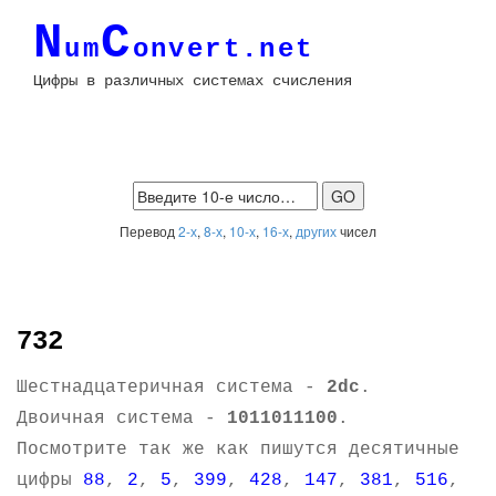
N
C
um
onvert.net
Цифры в различных системах счисления
Перевод
2-х
,
8-х
,
10-х
,
16-х
,
других
чисел
732
Шестнадцатеричная система -
2dc
.
Двоичная система -
1011011100
.
Посмотрите так же как пишутся десятичные
цифры
88
,
2
,
5
,
399
,
428
,
147
,
381
,
516
,