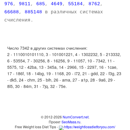
976
,
9811
,
685
,
4649
,
55184
,
8762
,
66688
,
885148
в различных системах
счисления.
Число 7342 в других системах счисления:
2 - 1110010101110, 3 - 101001221, 4 - 1302232, 5 - 213332,
6 - 53554, 7 - 30256, 8 - 16256, 9 - 11057, 10 - 7342, 11 -
5575, 12 - 42ba, 13 - 345a, 14 - 2966, 15 - 2297, 16 - 1cae,
17 - 186f, 18 - 14bg, 19 - 1168, 20 - i72, 21 - gdd, 22 - f3g, 23
- dk5, 24 - chm, 25 - bih, 26 - ama, 27 - a1p, 28 - 9a6, 29 -
8l5, 30 - 84m, 31 - 7jq, 32 - 75e.
© 2012-2026
NumConvert.net
.
Проект
SeoMass.ru
.
Free Weight loss Diet Tips -
https://weightlossdietforyou.com/