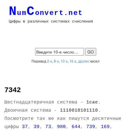
N
C
um
onvert.net
Цифры в различных системах счисления
Перевод
2-х
,
8-х
,
10-х
,
16-х
,
других
чисел
7342
Шестнадцатеричная система -
1cae
.
Двоичная система -
1110010101110
.
Посмотрите так же как пишутся десятичные
цифры
37
,
39
,
73
,
980
,
644
,
739
,
169
,