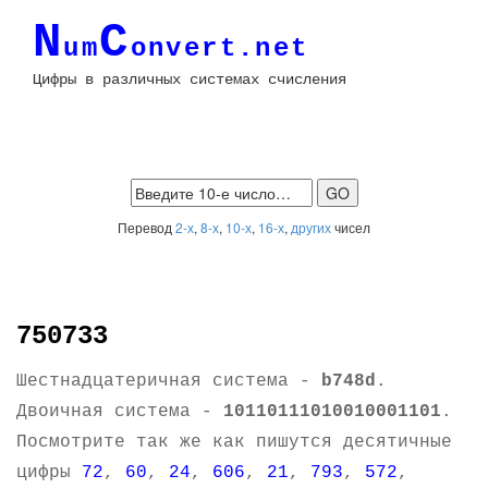
N
C
um
onvert.net
Цифры в различных системах счисления
Перевод
2-х
,
8-х
,
10-х
,
16-х
,
других
чисел
750733
Шестнадцатеричная система -
b748d
.
Двоичная система -
10110111010010001101
.
Посмотрите так же как пишутся десятичные
цифры
72
,
60
,
24
,
606
,
21
,
793
,
572
,