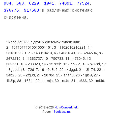
984
,
688
,
6229
,
1941
,
74091
,
77524
,
376775
,
917680
в различных системах
счисления.
Число 750733 в других системах счисления:
2 - 10110111010010001101, 3 - 1102010210221, 4 -
2313102031, 5 - 143010413, 6 - 24031341, 7 - 6244504, 8 -
2672215, 9 - 1363727, 10 - 750733, 11 - 473045, 12 -
302551, 13 - 203929, 14 - 15783b, 15 - ec68d, 16 - b748d, 17
- 8gdbd, 18 - 72d17, 19 - 5e8b5, 20 - 4dggd, 21 - 3i174, 22 -
34b25, 23 - 2fg3d, 24 - 2678d, 25 - 1n148, 26 - 1gie9, 27 -
1b3lp, 28 - 165fp, 29 - 11mja, 30 - ro4d, 31 - p666, 32 - mt4d.
© 2012-2026
NumConvert.net
.
Проект
SeoMass.ru
.