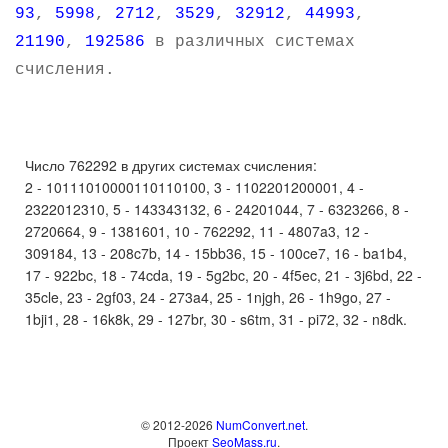
93
,
5998
,
2712
,
3529
,
32912
,
44993
,
21190
,
192586
в различных системах
счисления.
Число 762292 в других системах счисления:
2 - 10111010000110110100, 3 - 1102201200001, 4 -
2322012310, 5 - 143343132, 6 - 24201044, 7 - 6323266, 8 -
2720664, 9 - 1381601, 10 - 762292, 11 - 4807a3, 12 -
309184, 13 - 208c7b, 14 - 15bb36, 15 - 100ce7, 16 - ba1b4,
17 - 922bc, 18 - 74cda, 19 - 5g2bc, 20 - 4f5ec, 21 - 3j6bd, 22 -
35cle, 23 - 2gf03, 24 - 273a4, 25 - 1njgh, 26 - 1h9go, 27 -
1bji1, 28 - 16k8k, 29 - 127br, 30 - s6tm, 31 - pi72, 32 - n8dk.
© 2012-2026
NumConvert.net
.
Проект
SeoMass.ru
.