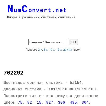
N
C
um
onvert.net
Цифры в различных системах счисления
Перевод
2-х
,
8-х
,
10-х
,
16-х
,
других
чисел
762292
Шестнадцатеричная система -
ba1b4
.
Двоичная система -
10111010000110110100
.
Посмотрите так же как пишутся десятичные
цифры
75
,
82
,
15
,
827
,
306
,
495
,
364
,