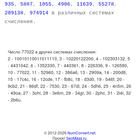
935
,
5887
,
1055
,
4906
,
11639
,
55278
,
209138
,
974914
в различных системах
счисления.
Число 77022 в других системах счисления:
2 - 10010110011011110, 3 - 10220122200, 4 - 102303132, 5
- 4431042, 6 - 1352330, 7 - 440361, 8 - 226336, 9 - 126580,
10 - 77022, 11 - 52960, 12 - 386a6, 13 - 2909a, 14 - 200d8,
15 - 17c4c, 16 - 12cde, 17 - fb8c, 18 - d3d0, 19 - b46f, 20 -
9cb2, 21 - 86df, 22 - 7530, 23 - 67di, 24 - 5dh6, 25 - 4n5m, 26
- 49oa, 27 - 3ohi, 28 - 3e6m, 29 - 34gr, 30 - 2phc, 31 - 2i4i, 32
- 2b6u.
© 2012-2026
NumConvert.net
.
Проект
SeoMass.ru
.