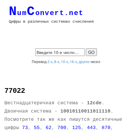
N
C
um
onvert.net
Цифры в различных системах счисления
Перевод
2-х
,
8-х
,
10-х
,
16-х
,
других
чисел
77022
Шестнадцатеричная система -
12cde
.
Двоичная система -
10010110011011110
.
Посмотрите так же как пишутся десятичные
цифры
73
,
55
,
62
,
700
,
125
,
443
,
870
,