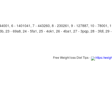
01, 6 - 1401041, 7 - 443260, 8 - 230261, 9 - 127887, 10 - 78001, 11 
3b, 23 - 69a8, 24 - 5fa1, 25 - 4ok1, 26 - 4ba1, 27 - 3pqp, 28 - 3fdl, 29 -
Free Weight loss Diet Tips -
https://weig