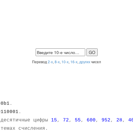
Перевод
2-х
,
8-х
,
10-х
,
16-х
,
других
чисел
30b1
.
0110001
.
 десятичные цифры
15
,
72
,
55
,
600
,
952
,
28
,
4
темах счисления.