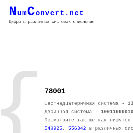
N
C
um
onvert.net
Цифры в различных системах счисления
{
78001
Шестнадцатеричная система -
1
Двоичная система -
1001100001
Посмотрите так же как пишутся
548925
,
556342
в различных сис