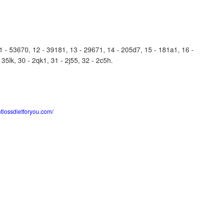
- 53670, 12 - 39181, 13 - 29671, 14 - 205d7, 15 - 181a1, 16 -
 35lk, 30 - 2qk1, 31 - 2j55, 32 - 2c5h.
htlossdietforyou.com/