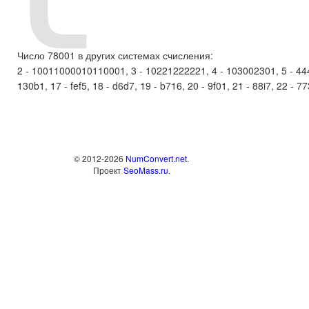
Число 78001 в других системах счисления:
2 - 10011000010110001, 3 - 10221222221, 4 - 103002301, 5 - 44440
130b1, 17 - fef5, 18 - d6d7, 19 - b716, 20 - 9f01, 21 - 88i7, 22 - 77
© 2012-2026
NumConvert.net
.
Проект
SeoMass.ru
.