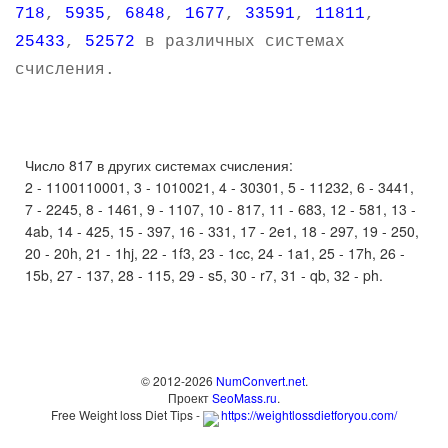
718
,
5935
,
6848
,
1677
,
33591
,
11811
,
25433
,
52572
в различных системах
счисления.
Число 817 в других системах счисления:
2 - 1100110001, 3 - 1010021, 4 - 30301, 5 - 11232, 6 - 3441,
7 - 2245, 8 - 1461, 9 - 1107, 10 - 817, 11 - 683, 12 - 581, 13 -
4ab, 14 - 425, 15 - 397, 16 - 331, 17 - 2e1, 18 - 297, 19 - 250,
20 - 20h, 21 - 1hj, 22 - 1f3, 23 - 1cc, 24 - 1a1, 25 - 17h, 26 -
15b, 27 - 137, 28 - 115, 29 - s5, 30 - r7, 31 - qb, 32 - ph.
© 2012-2026
NumConvert.net
.
Проект
SeoMass.ru
.
Free Weight loss Diet Tips -
https://weightlossdietforyou.com/