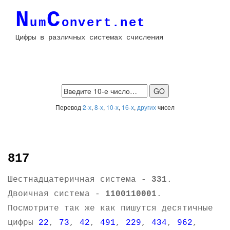
N
C
um
onvert.net
Цифры в различных системах счисления
Перевод
2-х
,
8-х
,
10-х
,
16-х
,
других
чисел
817
Шестнадцатеричная система -
331
.
Двоичная система -
1100110001
.
Посмотрите так же как пишутся десятичные
цифры
22
,
73
,
42
,
491
,
229
,
434
,
962
,