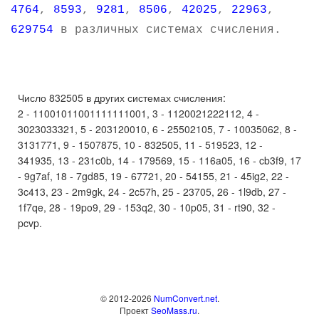
4764
,
8593
,
9281
,
8506
,
42025
,
22963
,
629754
в различных системах счисления.
Число 832505 в других системах счисления:
2 - 11001011001111111001, 3 - 1120021222112, 4 -
3023033321, 5 - 203120010, 6 - 25502105, 7 - 10035062, 8 -
3131771, 9 - 1507875, 10 - 832505, 11 - 519523, 12 -
341935, 13 - 231c0b, 14 - 179569, 15 - 116a05, 16 - cb3f9, 17
- 9g7af, 18 - 7gd85, 19 - 67721, 20 - 54155, 21 - 45ig2, 22 -
3c413, 23 - 2m9gk, 24 - 2c57h, 25 - 23705, 26 - 1l9db, 27 -
1f7qe, 28 - 19po9, 29 - 153q2, 30 - 10p05, 31 - rt90, 32 -
pcvp.
© 2012-2026
NumConvert.net
.
Проект
SeoMass.ru
.