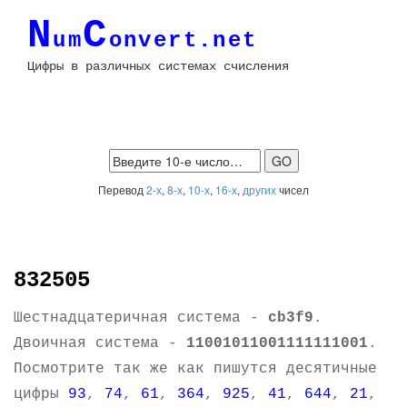
N
C
um
onvert.net
Цифры в различных системах счисления
Перевод
2-х
,
8-х
,
10-х
,
16-х
,
других
чисел
832505
Шестнадцатеричная система -
cb3f9
.
Двоичная система -
11001011001111111001
.
Посмотрите так же как пишутся десятичные
цифры
93
,
74
,
61
,
364
,
925
,
41
,
644
,
21
,