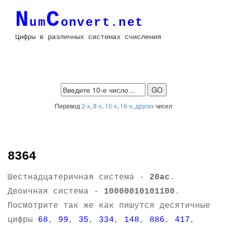
N
C
um
onvert.net
Цифры в различных системах счисления
Перевод
2-х
,
8-х
,
10-х
,
16-х
,
других
чисел
8364
Шестнадцатеричная система -
20ac
.
Двоичная система -
10000010101100
.
Посмотрите так же как пишутся десятичные
цифры
68
,
99
,
35
,
334
,
148
,
886
,
417
,