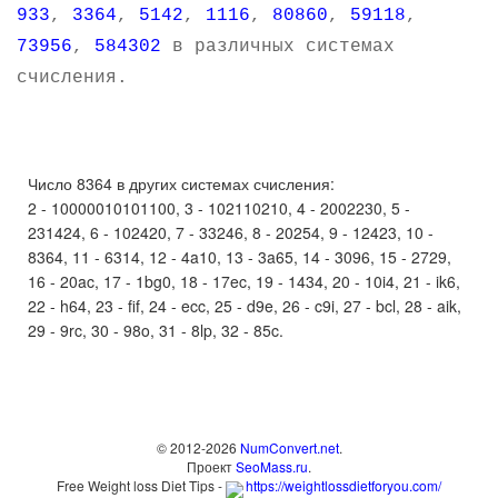
933
,
3364
,
5142
,
1116
,
80860
,
59118
,
73956
,
584302
в различных системах
счисления.
Число 8364 в других системах счисления:
2 - 10000010101100, 3 - 102110210, 4 - 2002230, 5 -
231424, 6 - 102420, 7 - 33246, 8 - 20254, 9 - 12423, 10 -
8364, 11 - 6314, 12 - 4a10, 13 - 3a65, 14 - 3096, 15 - 2729,
16 - 20ac, 17 - 1bg0, 18 - 17ec, 19 - 1434, 20 - 10i4, 21 - ik6,
22 - h64, 23 - fif, 24 - ecc, 25 - d9e, 26 - c9i, 27 - bcl, 28 - aik,
29 - 9rc, 30 - 98o, 31 - 8lp, 32 - 85c.
© 2012-2026
NumConvert.net
.
Проект
SeoMass.ru
.
Free Weight loss Diet Tips -
https://weightlossdietforyou.com/