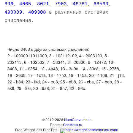
896
,
4065
,
8021
,
7903
,
48781
,
68560
,
490809
,
409308
в различных системах
счисления.
Число 8408 в других системах счисления:
2 - 10000011011000, 3 - 102112102, 4 - 2003120, 5 -
232113, 6 - 102532, 7 - 33341, 8 - 20330, 9 - 12472, 10 -
8408, 11 - 6354, 12 - 4a48, 13 - 3a9a, 14 - 30c8, 15 - 2758,
16 - 20d8, 17 - 1c1a, 18 - 17h2, 19 - 145a, 20 - 1108, 21 - j18,
22 - h84, 23 - fkd, 24 - ee8, 25 - db8, 26 - cba, 27 - beb, 28 -
ak8, 29 - 9sr, 30 - 9a8, 31 - 8n7, 32 - 86o.
© 2012-2026
NumConvert.net
.
Проект
SeoMass.ru
.
Free Weight loss Diet Tips -
https://weightlossdietforyou.com/