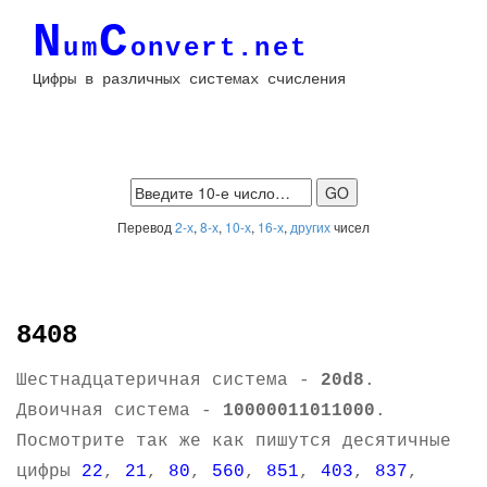
N
C
um
onvert.net
Цифры в различных системах счисления
Перевод
2-х
,
8-х
,
10-х
,
16-х
,
других
чисел
8408
Шестнадцатеричная система -
20d8
.
Двоичная система -
10000011011000
.
Посмотрите так же как пишутся десятичные
цифры
22
,
21
,
80
,
560
,
851
,
403
,
837
,