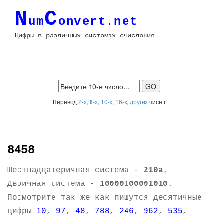
N
C
um
onvert.net
Цифры в различных системах счисления
Перевод
2-х
,
8-х
,
10-х
,
16-х
,
других
чисел
8458
Шестнадцатеричная система -
210a
.
Двоичная система -
10000100001010
.
Посмотрите так же как пишутся десятичные
цифры
10
,
97
,
48
,
788
,
246
,
962
,
535
,