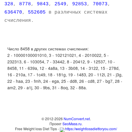
328
,
8778
,
9843
,
2549
,
92853
,
70073
,
636470
,
552605
в различных системах
счисления.
Число 8458 в других системах счисления:
2 - 10000100001010, 3 - 102121021, 4 - 2010022, 5 -
232313, 6 - 103054, 7 - 33442, 8 - 20412, 9 - 12537, 10 -
8458, 11 - 639a, 12 - 4a8a, 13 - 3b08, 14 - 3122, 15 - 278d,
16 - 210a, 17 - 1c49, 18 - 181g, 19 - 1483, 20 - 112i, 21 - j3g,
22 - haa, 23 - fmh, 24 - ega, 25 - dd8, 26 - cd8, 27 - bg7, 28 -
am2, 29 - a1j, 30 - 9bs, 31 - 8oq, 32 - 88a.
© 2012-2026
NumConvert.net
.
Проект
SeoMass.ru
.
Free Weight loss Diet Tips -
https://weightlossdietforyou.com/