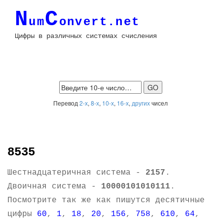
N
C
um
onvert.net
Цифры в различных системах счисления
Перевод
2-х
,
8-х
,
10-х
,
16-х
,
других
чисел
8535
Шестнадцатеричная система -
2157
.
Двоичная система -
10000101010111
.
Посмотрите так же как пишутся десятичные
цифры
60
,
1
,
18
,
20
,
156
,
758
,
610
,
64
,