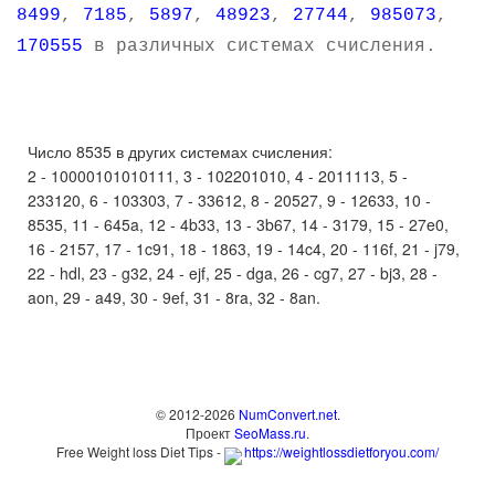
8499
,
7185
,
5897
,
48923
,
27744
,
985073
,
170555
в различных системах счисления.
Число 8535 в других системах счисления:
2 - 10000101010111, 3 - 102201010, 4 - 2011113, 5 -
233120, 6 - 103303, 7 - 33612, 8 - 20527, 9 - 12633, 10 -
8535, 11 - 645a, 12 - 4b33, 13 - 3b67, 14 - 3179, 15 - 27e0,
16 - 2157, 17 - 1c91, 18 - 1863, 19 - 14c4, 20 - 116f, 21 - j79,
22 - hdl, 23 - g32, 24 - ejf, 25 - dga, 26 - cg7, 27 - bj3, 28 -
aon, 29 - a49, 30 - 9ef, 31 - 8ra, 32 - 8an.
© 2012-2026
NumConvert.net
.
Проект
SeoMass.ru
.
Free Weight loss Diet Tips -
https://weightlossdietforyou.com/