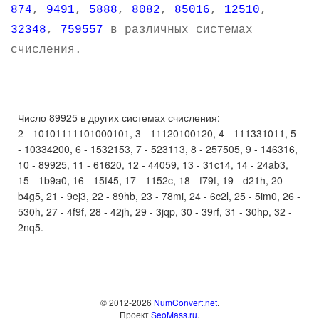
874
,
9491
,
5888
,
8082
,
85016
,
12510
,
32348
,
759557
в различных системах
счисления.
Число 89925 в других системах счисления:
2 - 10101111101000101, 3 - 11120100120, 4 - 111331011, 5
- 10334200, 6 - 1532153, 7 - 523113, 8 - 257505, 9 - 146316,
10 - 89925, 11 - 61620, 12 - 44059, 13 - 31c14, 14 - 24ab3,
15 - 1b9a0, 16 - 15f45, 17 - 1152c, 18 - f79f, 19 - d21h, 20 -
b4g5, 21 - 9ej3, 22 - 89hb, 23 - 78mi, 24 - 6c2l, 25 - 5im0, 26 -
530h, 27 - 4f9f, 28 - 42jh, 29 - 3jqp, 30 - 39rf, 31 - 30hp, 32 -
2nq5.
© 2012-2026
NumConvert.net
.
Проект
SeoMass.ru
.