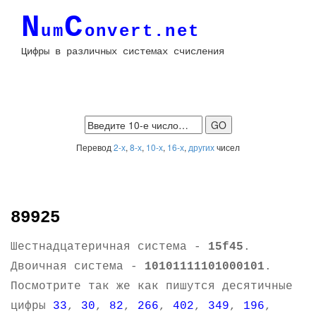
N
C
um
onvert.net
Цифры в различных системах счисления
Перевод
2-х
,
8-х
,
10-х
,
16-х
,
других
чисел
89925
Шестнадцатеричная система -
15f45
.
Двоичная система -
10101111101000101
.
Посмотрите так же как пишутся десятичные
цифры
33
,
30
,
82
,
266
,
402
,
349
,
196
,