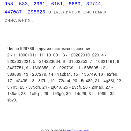
958
,
533
,
2961
,
6151
,
8680
,
32744
,
447087
,
295626
в различных системах
счисления.
Число 929769 в других системах счисления:
2 - 11100010111111101001, 3 - 1202020101220, 4 -
3202333221, 5 - 214223034, 6 - 31532253, 7 - 10621461, 8 -
3427751, 9 - 1666356, 10 - 929769, 11 - 585605, 12 -
38a089, 13 - 267279, 14 - 1a2ba1, 15 - 135749, 16 - e2fe9,
17 - b2435, 18 - 8f7bf, 19 - 72aa4, 20 - 5g489, 21 - 4g86f, 22 -
3l705, 23 - 379dh, 24 - 2j649, 25 - 29cfj, 26 - 20na9, 27 -
1k6ao, 28 - 1e9q1, 29 - 193g0, 30 - 14d29, 31 - 106fh, 32 -
sbv9.
© 2012-2026
NumConvert.net
.