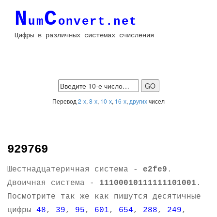
N
C
um
onvert.net
Цифры в различных системах счисления
Перевод
2-х
,
8-х
,
10-х
,
16-х
,
других
чисел
929769
Шестнадцатеричная система -
e2fe9
.
Двоичная система -
11100010111111101001
.
Посмотрите так же как пишутся десятичные
цифры
48
,
39
,
95
,
601
,
654
,
288
,
249
,