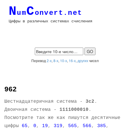
N
C
um
onvert.net
Цифры в различных системах счисления
Перевод
2-х
,
8-х
,
10-х
,
16-х
,
других
чисел
962
Шестнадцатеричная система -
3c2
.
Двоичная система -
1111000010
.
Посмотрите так же как пишутся десятичные
цифры
65
,
0
,
19
,
319
,
565
,
566
,
385
,