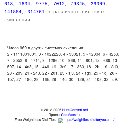
613
,
1634
,
9775
,
7012
,
79345
,
39009
,
141884
,
314761
в различных системах
счисления.
Число 969 в других системах счисления:
2 - 1111001001, 3 - 1022220, 4 - 33021, 5 - 12334, 6 - 4253,
7 - 2553, 8 - 1711, 9 - 1286, 10 - 969, 11 - 801, 12 - 689, 13 -
597, 14 - 4d3, 15 - 449, 16 - 3c9, 17 - 360, 18 - 2hf, 19 - 2d0,
20 - 289, 21 - 243, 22 - 201, 23 - 1j3, 24 - 1g9, 25 - 1dj, 26 -
1b7, 27 - 18o, 28 - 16h, 29 - 14c, 30 - 129, 31 - 108, 32 - u9.
© 2012-2026
NumConvert.net
.
Проект
SeoMass.ru
.
Free Weight loss Diet Tips -
https://weightlossdietforyou.com/