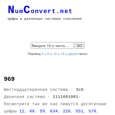
N
C
um
onvert.net
Цифры в различных системах счисления
Перевод
2-х
,
8-х
,
10-х
,
16-х
,
других
чисел
969
Шестнадцатеричная система -
3c9
.
Двоичная система -
1111001001
.
Посмотрите так же как пишутся десятичные
цифры
12
,
88
,
59
,
634
,
228
,
551
,
578
,